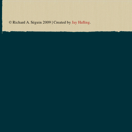
© Richard A. Séguin 2009 | Created by
Jay Hafling
.