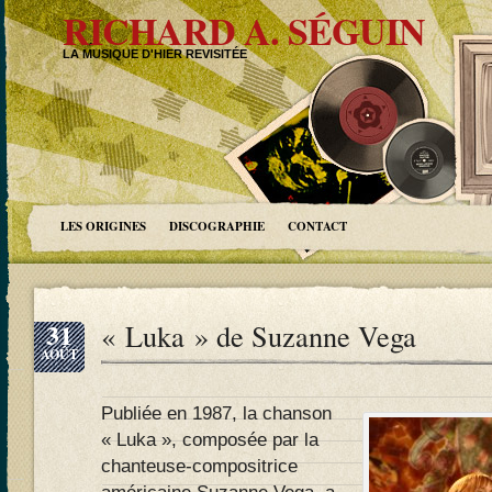
RICHARD A. SÉGUIN
LA MUSIQUE D'HIER REVISITÉE
LES ORIGINES
DISCOGRAPHIE
CONTACT
31
« Luka » de Suzanne Vega
AOÛT
Publiée en 1987, la chanson
« Luka », composée par la
chanteuse-compositrice