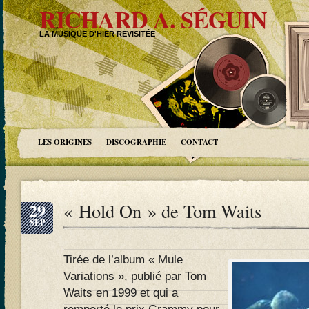
RICHARD A. SÉGUIN
LA MUSIQUE D'HIER REVISITÉE
LES ORIGINES
DISCOGRAPHIE
CONTACT
29
« Hold On » de Tom Waits
SEP
Tirée de l’album « Mule
Variations », publié par Tom
Waits en 1999 et qui a