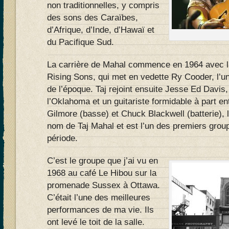
non traditionnelles, y compris
des sons des Caraïbes,
d’Afrique, d’Inde, d’Hawaï et
du Pacifique Sud.
La carrière de Mahal commence en 1964 avec l
Rising Sons, qui met en vedette Ry Cooder, l’un
de l’époque. Taj rejoint ensuite Jesse Ed Davis,
l’Oklahoma et un guitariste formidable à part en
Gilmore (basse) et Chuck Blackwell (batterie), 
nom de Taj Mahal et est l’un des premiers group
période.
C’est le groupe que j’ai vu en
1968 au café Le Hibou sur la
promenade Sussex à Ottawa.
C’était l’une des meilleures
performances de ma vie. Ils
ont levé le toit de la salle.