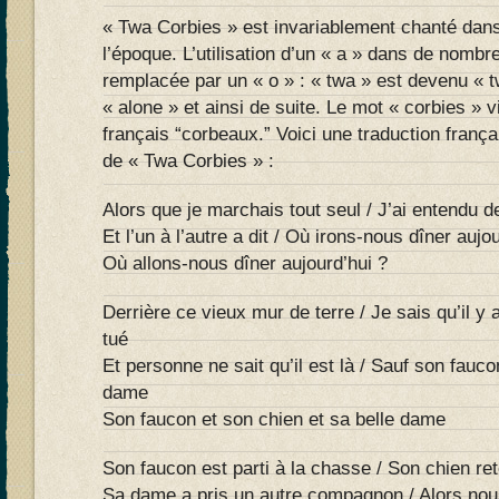
« Twa Corbies » est invariablement chanté dan
l’époque. L’utilisation d’un « a » dans de nombr
remplacée par un « o » : « twa » est devenu « t
« alone » et ainsi de suite. Le mot « corbies »
français “corbeaux.” Voici une traduction fran
de « Twa Corbies » :
Alors que je marchais tout seul / J’ai entendu d
Et l’un à l’autre a dit / Où irons-nous dîner aujo
Où allons-nous dîner aujourd’hui ?
Derrière ce vieux mur de terre / Je sais qu’il y
tué
Et personne ne sait qu’il est là / Sauf son fauco
dame
Son faucon et son chien et sa belle dame
Son faucon est parti à la chasse / Son chien re
Sa dame a pris un autre compagnon / Alors nous