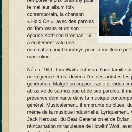
remporté le prix Grammy pour
le meilleur album folk
contemporain, la chanson
« Hold On », avec des paroles
de Tom Waits et de son
épouse Kathleen Brennan, lui
a également valu une
nomination aux Grammys pour la meilleure per
masculine.
Né en 1949, Tom Waits est issu d’une famille d
norvégienne et est devenu l’un des artistes les 
génération. Malgré un support radio et vidéo lim
abrasive de sa musique et de ses paroles, il ma
présence dominante dans la musique contempora
général. Musicalement, il emprunte du blues, du
même de la musique industrielle. Lyriquement, W
Jack Kerouac, du Beat Generation et de Dylan.
réincarnation miraculeuse de Howlin’ Wolf, ave