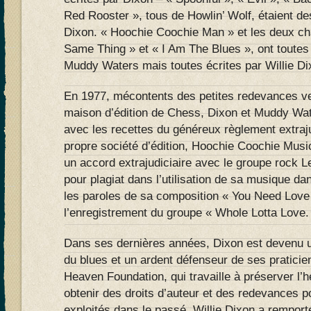
Red Rooster », tous de Howlin’ Wolf, étaient de
Dixon. « Hoochie Coochie Man » et les deux ch
Same Thing » et « I Am The Blues », ont toutes
Muddy Waters mais toutes écrites par Willie Di
En 1977, mécontents des petites redevances ve
maison d’édition de Chess, Dixon et Muddy Wate
avec les recettes du généreux règlement extraju
propre société d’édition, Hoochie Coochie Musi
un accord extrajudiciaire avec le groupe rock Le
pour plagiat dans l’utilisation de sa musique d
les paroles de sa composition « You Need Love 
l’enregistrement du groupe « Whole Lotta Love.
Dans ses dernières années, Dixon est devenu 
du blues et un ardent défenseur de ses praticie
Heaven Foundation, qui travaille à préserver l’h
obtenir des droits d’auteur et des redevances p
exploités dans le passé. Willie Dixon a rempo