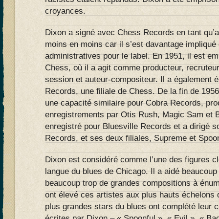
croyances.
Dixon a signé avec Chess Records en tant qu’art
moins en moins car il s’est davantage impliqué
administratives pour le label. En 1951, il est e
Chess, où il a agit comme producteur, recruteur
session et auteur-compositeur. Il a également 
Records, une filiale de Chess. De la fin de 1956 
une capacité similaire pour Cobra Records, pro
enregistrements par Otis Rush, Magic Sam et B
enregistré pour Bluesville Records et a dirigé 
Records, et ses deux filiales, Supreme et Spoon
Dixon est considéré comme l’une des figures cl
langue du blues de Chicago. Il a aidé beaucoup 
beaucoup trop de grandes compositions à énumé
ont élevé ces artistes aux plus hauts échelons 
plus grandes stars du blues ont complété leur 
écrites par Dixon – « Spoonful », « Evil », « Ba