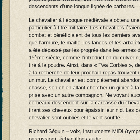
descendants d’une longue lignée de barbares.
Le chevalier à l’époque médiévale a obtenu une 
particulier à titre militaire. Les chevaliers étai
combat et bénéficiaient de tous les derniers av
que l’armure, le maille, les lances et les arbalèt
a été dépassé par les progrès dans les armes d
15ème siècle, comme l’introduction du culverin
tiré à la poudre. Ainsi, dans « Twa Corbies »,
à la recherche de leur prochain repas trouvent 
un mur. Le chevalier est complètement abandonn
chasse, son chien allant chercher un gibier à l
prise avec un autre compagnon. Ne voyant aucu
corbeaux descendent sur la carcasse du chevali
tirant ses cheveux pour épaissir leur nid. Les o
chevalier sont oubliés et le vent souffle…
Richard Séguin – voix, instruments MIDI (tympan
percussion), échantillons audio